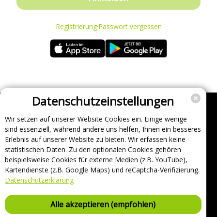
Registrierung
·
Passwort vergessen
Datenschutzeinstellungen
Wir setzen auf unserer Website Cookies ein. Einige wenige
Unternehmen
sind essenziell, während andere uns helfen, Ihnen ein besseres
Support
Erlebnis auf unserer Website zu bieten. Wir erfassen keine
statistischen Daten. Zu den optionalen Cookies gehören
Über uns
beispielsweise Cookies für externe Medien (z.B. YouTube),
Impressum
Kartendienste (z.B. Google Maps) und reCaptcha-Verifizierung.
Häufig gestellte Fragen
Datenschutzerklärung
AGB und Datenschutz
Verträge hier kündigen
Alle akzeptieren (empfohlen)
Vertrag hier widerrufen