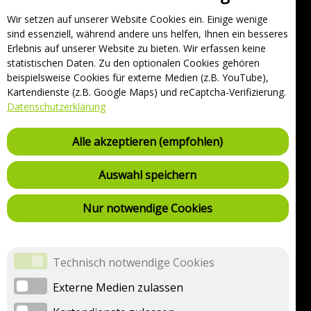
Wir setzen auf unserer Website Cookies ein. Einige wenige
Unternehmen
sind essenziell, während andere uns helfen, Ihnen ein besseres
Support
Erlebnis auf unserer Website zu bieten. Wir erfassen keine
statistischen Daten. Zu den optionalen Cookies gehören
Über uns
beispielsweise Cookies für externe Medien (z.B. YouTube),
Impressum
Kartendienste (z.B. Google Maps) und reCaptcha-Verifizierung.
Häufig gestellte Fragen
Datenschutzerklärung
AGB und Datenschutz
Verträge hier kündigen
Alle akzeptieren (empfohlen)
Vertrag hier widerrufen
Sicherheitsrichtlinie (VDP)
Auswahl speichern
Ladestationsliste
Nur notwendige Cookies
Datenschutzeinstellungen
Technisch notwendige Cookies
Datenschutzeinstellungen anzeigen
Externe Medien zulassen